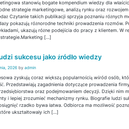
ketingowa stanowią bogate kompendium wiedzy dla właścicie
rodne strategie marketingowe, analizą rynku oraz rozwoje
edaż Czytanie takich publikacji sprzyja poznaniu różnych m
edaży pokazują różnorodne techniki prowadzenia rozmów. P
zykładami, ukazują różne podejścia do pracy z klientem. W re
 strategie.Marketing […]
ludzi sukcesu jako źródło wiedzy
pnia, 2026
by
admin
nesowa zyskują coraz większą popularnością wśród osób, któ
ość. Przedstawiają zagadnienia dotyczące prowadzenia firmy
zedsiębiorstwa oraz podejmowaniem decyzji. Dzięki nim 
nty i lepiej zrozumieć mechanizmy rynku. Biografie ludzi s
 osiągnięć rzadko bywa łatwa. Odbiorca ma możliwość poz
które ukształtowały ich […]