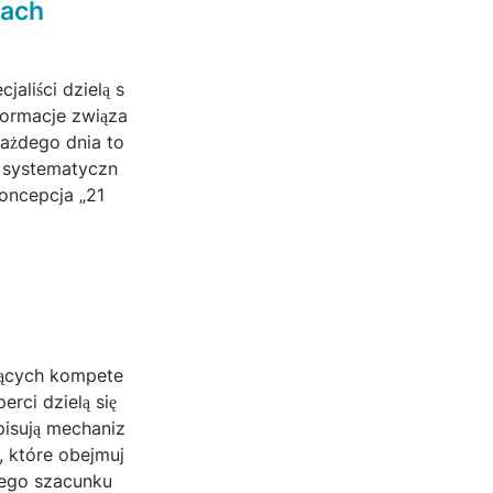
rach
aliści dzielą s
formacje związa
każdego dnia to
ć systematyczn
oncepcja „21
ających kompete
rci dzielą się
pisują mechaniz
, które obejmuj
nego szacunku