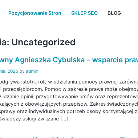
Pozycjonowanie Stron
SKLEP SEO
BLOG
ia:
Uncategorized
wny Agnieszka Cybulska – wsparcie pr
nia, 2026
by
admin
dgrywa istotną rolę w udzielaniu pomocy prawnej zarówno
 i przedsiębiorcom. Pomoc w zakresie prawa może obejmow
ądzanie opinii, przygotowywanie umów oraz reprezentowa
ających z obowiązujących przepisów. Zakres świadczonych
sprawy oraz indywidualnych potrzeb osoby korzystającej 
świadczy usługi związane […]