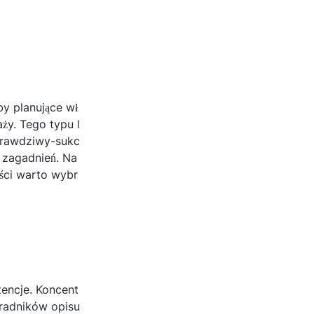
y planujące wł
ży. Tego typu l
prawdziwy-sukc
h zagadnień. Na
ści warto wybr
tencje. Koncent
oradników opisu