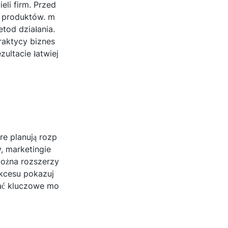
li firm. Przed
m produktów. m
etod działania.
raktycy biznes
zultacie łatwiej
re planują rozp
, marketingie
można rozszerzy
ukcesu pokazuj
nać kluczowe mo