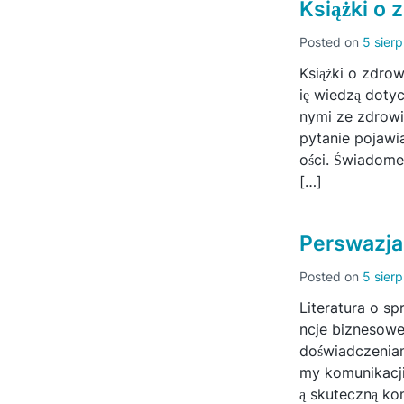
Książki o
Posted on
5 sier
Książki o zdrow
ię wiedzą doty
nymi ze zdrowi
pytanie pojawi
ości. Świadome
[…]
Perswazja
Posted on
5 sier
Literatura o s
ncje biznesowe
doświadczeniami
my komunikacji
ą skuteczną ko