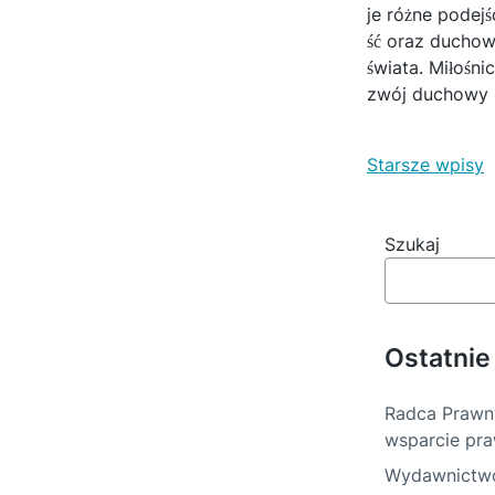
je różne podej
ść oraz duchow
świata. Miłośni
zwój duchowy 
N
Starsze wpisy
a
w
Szukaj
i
g
Ostatnie
a
c
Radca Prawn
j
wsparcie pr
a
Wydawnictwo