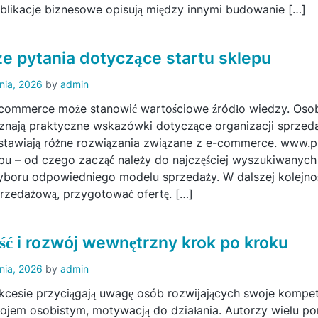
likacje biznesowe opisują między innymi budowanie […]
e pytania dotyczące startu sklepu
pnia, 2026
by
admin
-commerce może stanowić wartościowe źródło wiedzy. Osob
znają praktyczne wskazówki dotyczące organizacji sprzeda
dstawiają różne rozwiązania związane z e-commerce. www.
lepu – od czego zacząć należy do najczęściej wyszukiwanyc
boru odpowiedniego modelu sprzedaży. W dalszej kolejno
przedażową, przygotować ofertę. […]
ć i rozwój wewnętrzny krok po kroku
pnia, 2026
by
admin
ukcesie przyciągają uwagę osób rozwijających swoje kompe
zwojem osobistym, motywacją do działania. Autorzy wielu p