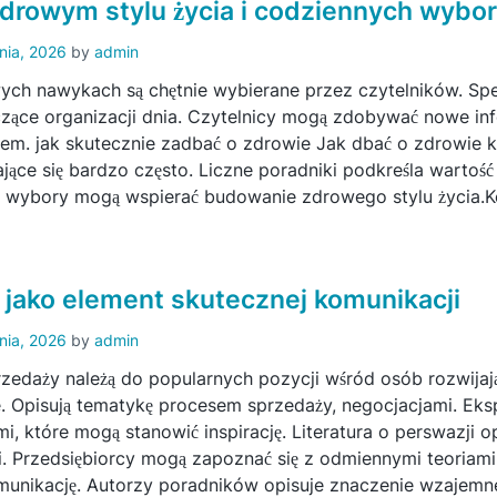
 zdrowym stylu życia i codziennych wybo
pnia, 2026
by
admin
ych nawykach są chętnie wybierane przez czytelników. Specj
czące organizacji dnia. Czytelnicy mogą zdobywać nowe in
em. jak skutecznie zadbać o zdrowie Jak dbać o zdrowie 
ające się bardzo często. Liczne poradniki podkreśla wartoś
 wybory mogą wspierać budowanie zdrowego stylu życia.K
 jako element skutecznej komunikacji
pnia, 2026
by
admin
przedaży należą do popularnych pozycji wśród osób rozwij
. Opisują tematykę procesem sprzedaży, negocjacjami. Ekspe
, które mogą stanowić inspirację. Literatura o perswazji o
. Przedsiębiorcy mogą zapoznać się z odmiennymi teoriami
munikację. Autorzy poradników opisuje znaczenie wzajem