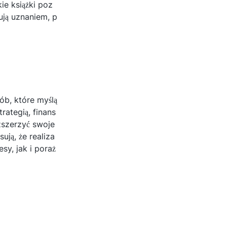
e książki poz
ują uznaniem, p
ób, które myślą
ategią, finans
zszerzyć swoje
ują, że realiza
y, jak i poraż