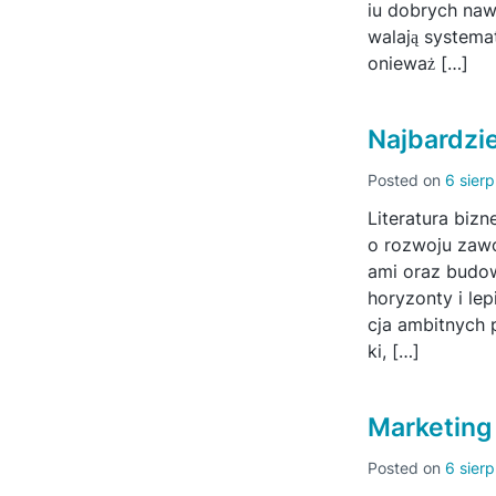
iu dobrych naw
walają systema
onieważ […]
Najbardzie
Posted on
6 sier
Literatura biz
o rozwoju zawo
ami oraz budo
horyzonty i lep
cja ambitnych 
ki, […]
Marketing 
Posted on
6 sier