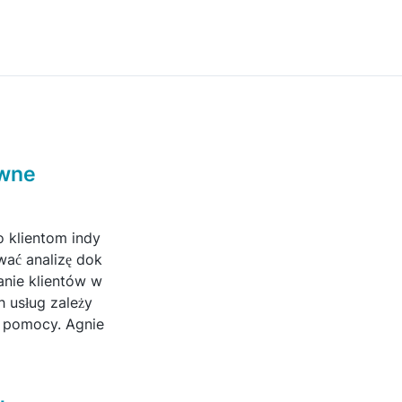
awne
 klientom indy
ać analizę dok
nie klientów w
 usług zależy
z pomocy. Agnie