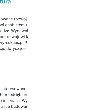
tura
esowane rozwoj
owi osobistemu.
wiedzę. Wydawni
ące rozwojowi k
y-sukces.pl P
cje dotyczące
zainteresowane
 przedsiębiorc
 inspiracji. Wy
isujące budowan