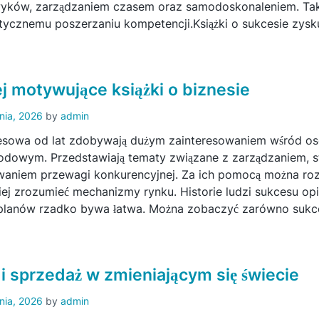
yków, zarządzaniem czasem oraz samodoskonaleniem. Taki
tycznemu poszerzaniu kompetencji.Książki o sukcesie zysk
j motywujące książki o biznesie
pnia, 2026
by
admin
nesowa od lat zdobywają dużym zainteresowaniem wśród os
dowym. Przedstawiają tematy związane z zarządzaniem, str
waniem przewagi konkurencyjnej. Za ich pomocą można ro
iej zrozumieć mechanizmy rynku. Historie ludzi sukcesu opis
planów rzadko bywa łatwa. Można zobaczyć zarówno sukces
i sprzedaż w zmieniającym się świecie
pnia, 2026
by
admin