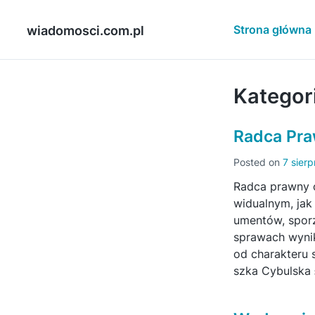
Skip
to
Strona główna
wiadomosci.com.pl
content
Kategor
Radca Pra
Posted on
7 sierp
Radca prawny o
widualnym, jak
umentów, sporz
sprawach wynik
od charakteru 
szka Cybulska 