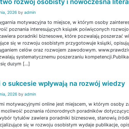
wo rozwój osobisty i nowoczesna litera
nia, 2026
by
admin
ięgarnia motywacyjna to miejsce, w którym osoby zainter
ość poznania interesujących książek poświęconych rozwoj
zawiera poradniki biznesowe, które pozwalają poszerzać 
ujące się w rozwoju osobistym przygotowuje książki, opisuj
siąganiem celów oraz rozwojem zawodowym. www.prawdziw
ozwalają systematycznemu poszerzaniu kompetencji.Publika
 się dużym […]
i o sukcesie wpływają na rozwój wiedzy
pnia, 2026
by
admin
ami motywacyjnymi online jest miejscem, w którym osoby 
 możliwość poznania różnorodnych poradników dotyczących
wybór tytułów zawiera poradniki biznesowe, stanowią źródło
jalizujące się w rozwoju osobistym wydaje publikacje, op