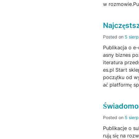
w rozmowie.Pub
Najczęstsz
Posted on
5 sier
Publikacja o e
asny biznes po
iteratura prze
es.pl Start sk
początku od wy
ać platformę s
Świadomoś
Posted on
5 sier
Publikacje o s
rują się na ro