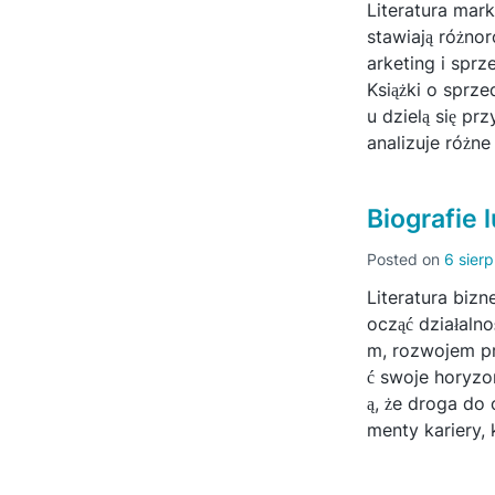
Literatura mar
stawiają różno
arketing i sprz
Książki o sprz
u dzielą się pr
analizuje różne
Biografie 
Posted on
6 sier
Literatura biz
ocząć działaln
m, rozwojem pr
ć swoje horyzo
ą, że droga do
menty kariery, 