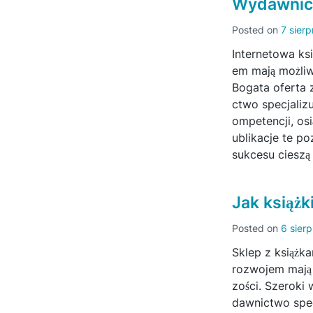
Wydawnict
Posted on
7 sierp
Internetowa ks
em mają możliw
Bogata oferta 
ctwo specjaliz
ompetencji, o
ublikacje te p
sukcesu cieszą
Jak książk
Posted on
6 sier
Sklep z książk
rozwojem mają
zości. Szeroki 
dawnictwo spec