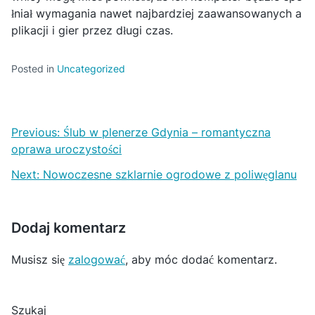
łniał wymagania nawet najbardziej zaawansowanych a
plikacji i gier przez długi czas.
Posted in
Uncategorized
N
Previous:
Ślub w plenerze Gdynia – romantyczna
a
oprawa uroczystości
w
Next:
Nowoczesne szklarnie ogrodowe z poliwęglanu
i
g
Dodaj komentarz
a
Musisz się
zalogować
, aby móc dodać komentarz.
c
j
Szukaj