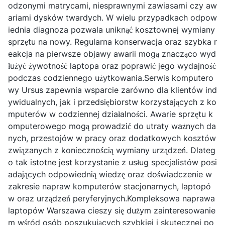
odzonymi matrycami, niesprawnymi zawiasami czy aw
ariami dysków twardych. W wielu przypadkach odpow
iednia diagnoza pozwala uniknąć kosztownej wymiany
sprzętu na nowy. Regularna konserwacja oraz szybka r
eakcja na pierwsze objawy awarii mogą znacząco wyd
łużyć żywotność laptopa oraz poprawić jego wydajność
podczas codziennego użytkowania.Serwis komputero
wy Ursus zapewnia wsparcie zarówno dla klientów ind
ywidualnych, jak i przedsiębiorstw korzystających z ko
mputerów w codziennej działalności. Awarie sprzętu k
omputerowego mogą prowadzić do utraty ważnych da
nych, przestojów w pracy oraz dodatkowych kosztów
związanych z koniecznością wymiany urządzeń. Dlateg
o tak istotne jest korzystanie z usług specjalistów posi
adających odpowiednią wiedzę oraz doświadczenie w
zakresie napraw komputerów stacjonarnych, laptopó
w oraz urządzeń peryferyjnych.Kompleksowa naprawa
laptopów Warszawa cieszy się dużym zainteresowanie
m wśród osób poszukujących szybkiej i skutecznej po