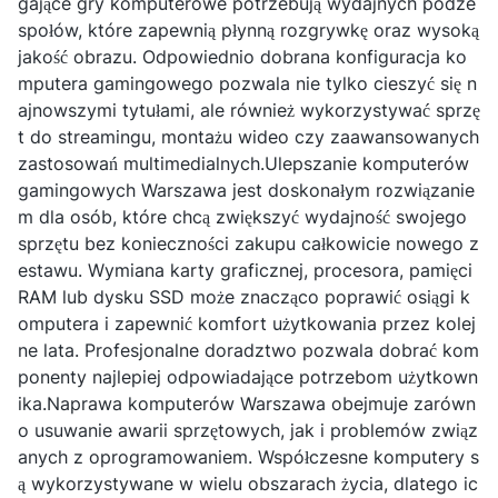
gające gry komputerowe potrzebują wydajnych podze
społów, które zapewnią płynną rozgrywkę oraz wysoką
jakość obrazu. Odpowiednio dobrana konfiguracja ko
mputera gamingowego pozwala nie tylko cieszyć się n
ajnowszymi tytułami, ale również wykorzystywać sprzę
t do streamingu, montażu wideo czy zaawansowanych
zastosowań multimedialnych.Ulepszanie komputerów
gamingowych Warszawa jest doskonałym rozwiązanie
m dla osób, które chcą zwiększyć wydajność swojego
sprzętu bez konieczności zakupu całkowicie nowego z
estawu. Wymiana karty graficznej, procesora, pamięci
RAM lub dysku SSD może znacząco poprawić osiągi k
omputera i zapewnić komfort użytkowania przez kolej
ne lata. Profesjonalne doradztwo pozwala dobrać kom
ponenty najlepiej odpowiadające potrzebom użytkown
ika.Naprawa komputerów Warszawa obejmuje zarówn
o usuwanie awarii sprzętowych, jak i problemów związ
anych z oprogramowaniem. Współczesne komputery s
ą wykorzystywane w wielu obszarach życia, dlatego ic