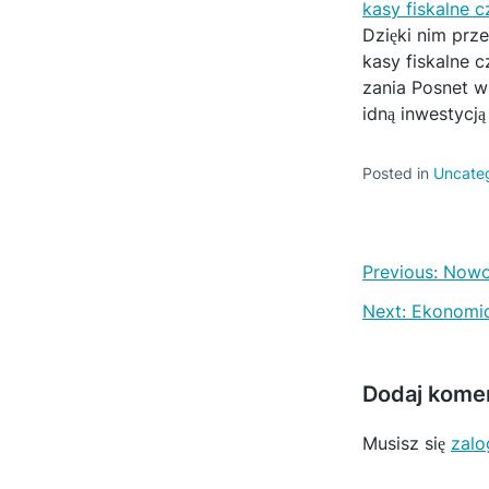
kasy fiskalne 
Dzięki nim prz
kasy fiskalne 
zania Posnet w 
idną inwestycją 
Posted in
Uncate
N
Previous:
Nowoc
a
Next:
Ekonomic
w
i
Dodaj kome
g
Musisz się
zal
a