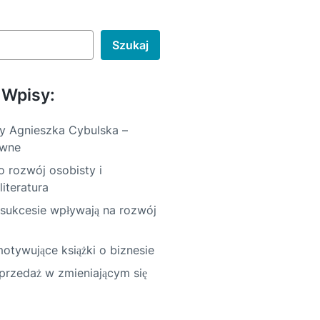
Szukaj
 Wpisy:
y Agnieszka Cybulska –
awne
 rozwój osobisty i
iteratura
o sukcesie wpływają na rozwój
motywujące książki o biznesie
sprzedaż w zmieniającym się