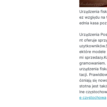
Urządzenia fis
ez względu na 
ednia kasa poz
Urządzenia Pos
nt oferuje spr
użytkowników.S
ektóre modele 
mi sprzedaży.K
gramowaniem. 
urządzenia fis
tacji. Prawidł
óżniają się n
stotna jest tak
lne częstochow
e częstochowa