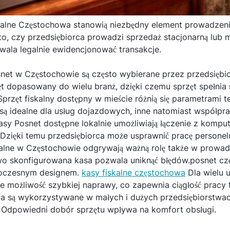
kalne Częstochowa stanowią niezbędny element prowadzeni
to, czy przedsiębiorca prowadzi sprzedaż stacjonarną lub 
wala legalnie ewidencjonować transakcje.
net w Częstochowie są często wybierane przez przedsiębi
zęt dopasowany do wielu branż, dzięki czemu sprzęt spełnia
przęt fiskalny dostępny w mieście różnią się parametrami t
są idealne dla usług dojazdowych, inne natomiast współpra
asy Posnet dostępne lokalnie umożliwiają łączenie z kompu
Dzięki temu przedsiębiorca może usprawnić pracę person
kalne w Częstochowie odgrywają ważną rolę także w prow
owo skonfigurowana kasa pozwala uniknąć błędów.posnet c
owoczesnym designem.
kasy fiskalne częstochowa
Dla wielu 
że możliwość szybkiej naprawy, co zapewnia ciągłość pracy 
a są wykorzystywane w małych i dużych przedsiębiorstwa
Odpowiedni dobór sprzętu wpływa na komfort obsługi.