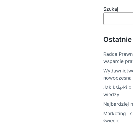
c
Szukaj
j
a
w
Ostatnie
p
i
Radca Prawn
wsparcie pr
s
Wydawnictwo
u
nowoczesna l
Jak książki 
wiedzy
Najbardziej 
Marketing i 
świecie