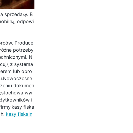
a sprzedaży. B
mobilną, odpowi
orców. Produce
 różne potrzeby
echnicznymi. Ni
cują z systema
terem lub opro
elu.Nowoczesne
adzeniu dokumen
zęstochowa wyr
użytkowników i
firmy.kasy fiska
ch.
kasy fiskaln