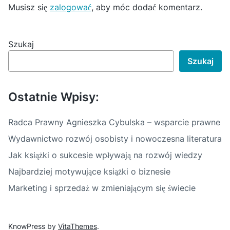
Musisz się
zalogować
, aby móc dodać komentarz.
a
c
Szukaj
j
Szukaj
a
w
Ostatnie Wpisy:
p
i
Radca Prawny Agnieszka Cybulska – wsparcie prawne
s
Wydawnictwo rozwój osobisty i nowoczesna literatura
u
Jak książki o sukcesie wpływają na rozwój wiedzy
Najbardziej motywujące książki o biznesie
Marketing i sprzedaż w zmieniającym się świecie
KnowPress by
VitaThemes
.