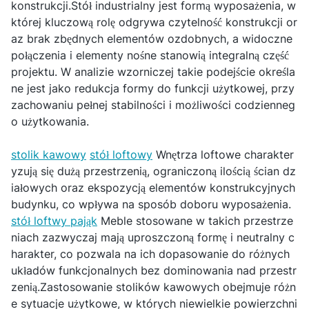
konstrukcji.Stół industrialny jest formą wyposażenia, w
której kluczową rolę odgrywa czytelność konstrukcji or
az brak zbędnych elementów ozdobnych, a widoczne
połączenia i elementy nośne stanowią integralną część
projektu. W analizie wzorniczej takie podejście określa
ne jest jako redukcja formy do funkcji użytkowej, przy
zachowaniu pełnej stabilności i możliwości codzienneg
o użytkowania.
stolik kawowy
stół loftowy
Wnętrza loftowe charakter
yzują się dużą przestrzenią, ograniczoną ilością ścian dz
iałowych oraz ekspozycją elementów konstrukcyjnych
budynku, co wpływa na sposób doboru wyposażenia.
stół loftwy pająk
Meble stosowane w takich przestrze
niach zazwyczaj mają uproszczoną formę i neutralny c
harakter, co pozwala na ich dopasowanie do różnych
układów funkcjonalnych bez dominowania nad przestr
zenią.Zastosowanie stolików kawowych obejmuje różn
e sytuacje użytkowe, w których niewielkie powierzchni