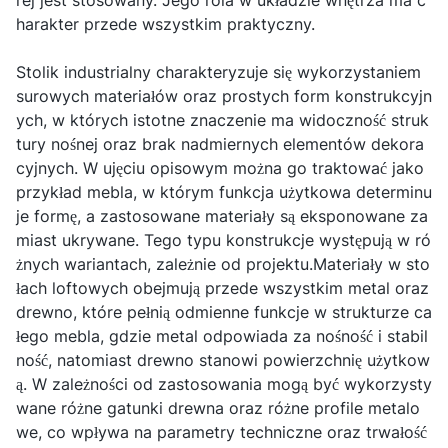
rej jest stosowany. Jego rola w układzie wnętrza ma c
harakter przede wszystkim praktyczny.
Stolik industrialny charakteryzuje się wykorzystaniem
surowych materiałów oraz prostych form konstrukcyjn
ych, w których istotne znaczenie ma widoczność struk
tury nośnej oraz brak nadmiernych elementów dekora
cyjnych. W ujęciu opisowym można go traktować jako
przykład mebla, w którym funkcja użytkowa determinu
je formę, a zastosowane materiały są eksponowane za
miast ukrywane. Tego typu konstrukcje występują w ró
żnych wariantach, zależnie od projektu.Materiały w sto
łach loftowych obejmują przede wszystkim metal oraz
drewno, które pełnią odmienne funkcje w strukturze ca
łego mebla, gdzie metal odpowiada za nośność i stabil
ność, natomiast drewno stanowi powierzchnię użytkow
ą. W zależności od zastosowania mogą być wykorzysty
wane różne gatunki drewna oraz różne profile metalo
we, co wpływa na parametry techniczne oraz trwałość